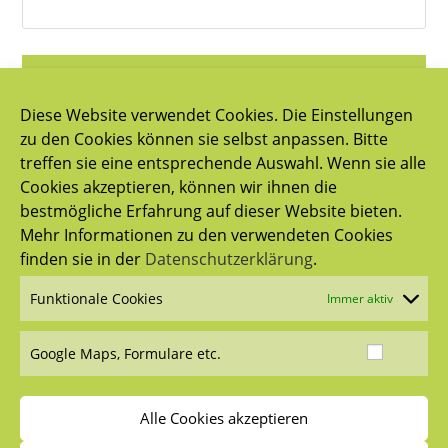
PASSWORT ZURÜCKSETZEN
Diese Website verwendet Cookies. Die Einstellungen
zu den Cookies können sie selbst anpassen. Bitte
treffen sie eine entsprechende Auswahl. Wenn sie alle
NATURGUT LIPPENBAUER
Cookies akzeptieren, können wir ihnen die
bestmögliche Erfahrung auf dieser Website bieten.
Hinterbuch 4
Mehr Informationen zu den verwendeten Cookies
finden sie in der
Datenschutzerklärung
.
5166 Perwang am Grabensee
Funktionale Cookies
Immer aktiv
Tel.:
+43 664 2776775
Google Maps, Formulare etc.
E-Mail:
office@naturgut-lippenbauer.at
Alle Cookies akzeptieren